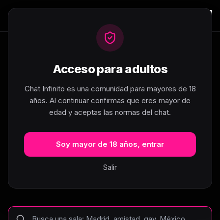
Acceso para adultos
404
Chat Infinito es una comunidad para mayores de 18
años. Al continuar confirmas que eres mayor de
edad y aceptas las normas del chat.
Esta sala no existe... pero hay
muchas más
Soy mayor de 18 años, entrar
La página que buscas no se ha encontrado.
Salir
Busca tu sala de chat o explora las categorías
para empezar a chatear en segundos.