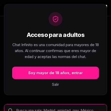
Acceso para adultos
404
Chat Infinito es una comunidad para mayores de 18
años. Al continuar confirmas que eres mayor de
edad y aceptas las normas del chat.
Esta sala no existe... pero hay
muchas más
Soy mayor de 18 años, entrar
La página que buscas no se ha encontrado.
Salir
Busca tu sala de chat o explora las categorías
para empezar a chatear en segundos.