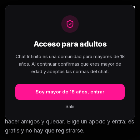
Inicio
Galicia
Vigo
Acceso para adultos
Chat de Vigo: conoce gente
Chat Infinito es una comunidad para mayores de 18
de tu ciudad
años. Al continuar confirmas que eres mayor de
edad y aceptas las normas del chat.
Bienvenido al chat de Vigo. Si buscas un chat de
Vigo gratis y sin registro para conocer gente de tu
Soy mayor de 18 años, entrar
ciudad, has llegado al sitio adecuado. En Chat
Infinito la gente de Vigo se reúne en la sala de
Salir
Galicia, donde puedes charlar en tiempo real,
hacer amigos y quedar. Elige un apodo y entra: es
gratis y no hay que registrarse.