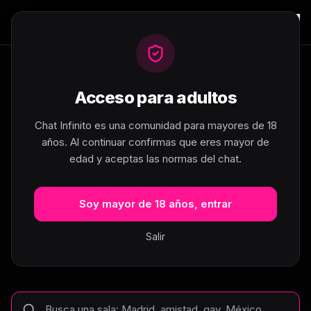
Acceso para adultos
404
Chat Infinito es una comunidad para mayores de 18
años. Al continuar confirmas que eres mayor de
edad y aceptas las normas del chat.
Esta sala no existe... pero hay
muchas más
Soy mayor de 18 años, entrar
La página que buscas no se ha encontrado.
Salir
Busca tu sala de chat o explora las categorías
para empezar a chatear en segundos.