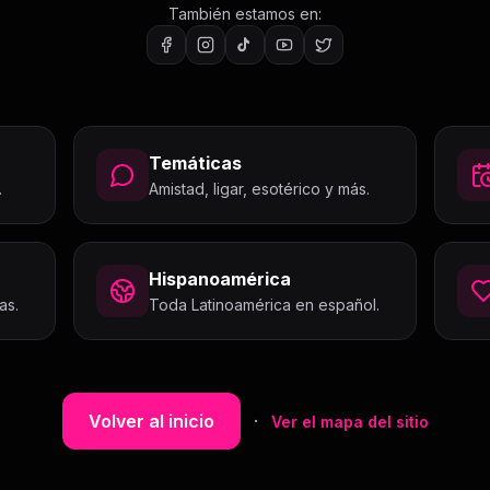
También estamos en:
Temáticas
.
Amistad, ligar, esotérico y más.
Hispanoamérica
as.
Toda Latinoamérica en español.
Volver al inicio
·
Ver el mapa del sitio