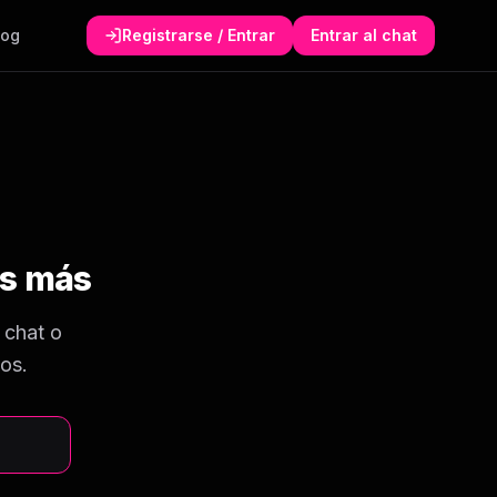
log
Registrarse / Entrar
Entrar al chat
as más
 chat o
os.